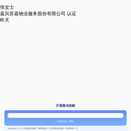
张女士
嘉兴苏嘉物业服务股份有限公司
认证
昨天
开通微信提醒
长按识别二维码
{{usertype=='2'?'个人投递实时提醒，招聘更快捷！':'企业回复实时提醒，求职更快捷！'}}