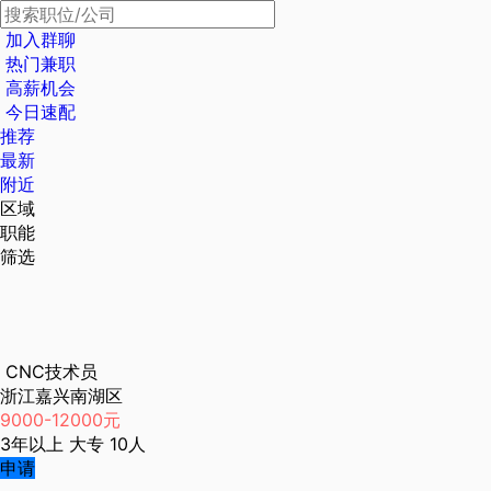
加入群聊
热门兼职
高薪机会
今日速配
推荐
最新
附近
区域
职能
筛选
CNC技术员
浙江嘉兴南湖区
9000-12000元
3年以上
大专
10人
申请