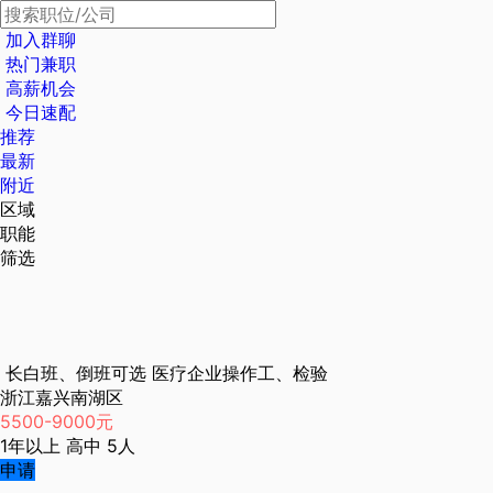
加入群聊
热门兼职
高薪机会
今日速配
推荐
最新
附近
区域
职能
筛选
长白班、倒班可选 医疗企业操作工、检验
浙江嘉兴南湖区
5500-9000元
1年以上
高中
5人
申请