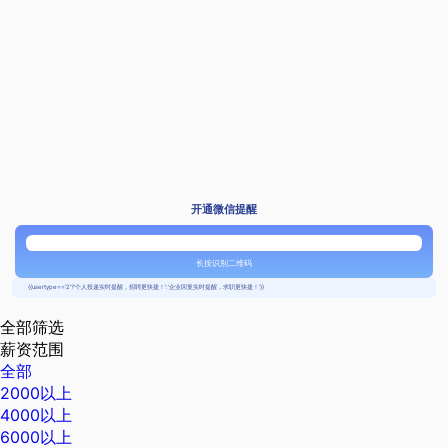
开通微信提醒
长按识别二维码
{{usertype=='2'?'个人投递实时提醒，招聘更快捷！':'企业回复实时提醒，求职更快捷！'}}
全部筛选
薪资范围
全部
2000以上
4000以上
6000以上