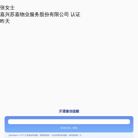
张女士
嘉兴苏嘉物业服务股份有限公司
认证
昨天
开通微信提醒
长按识别二维码
{{usertype=='2'?'个人投递实时提醒，招聘更快捷！':'企业回复实时提醒，求职更快捷！'}}