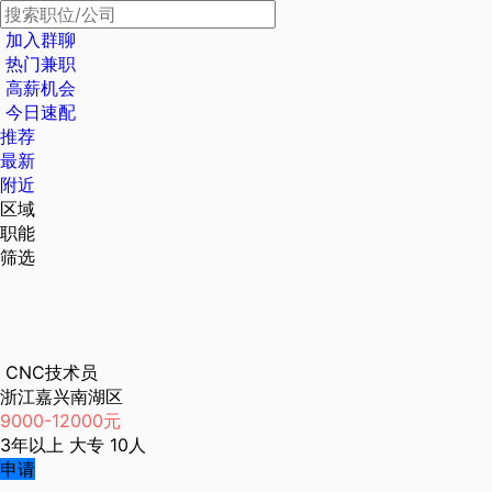
加入群聊
热门兼职
高薪机会
今日速配
推荐
最新
附近
区域
职能
筛选
CNC技术员
浙江嘉兴南湖区
9000-12000元
3年以上
大专
10人
申请