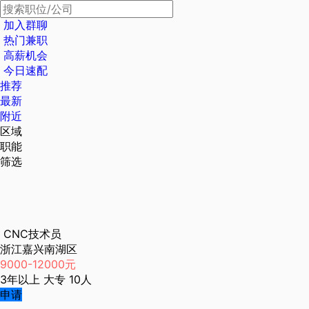
加入群聊
热门兼职
高薪机会
今日速配
推荐
最新
附近
区域
职能
筛选
CNC技术员
浙江嘉兴南湖区
9000-12000元
3年以上
大专
10人
申请