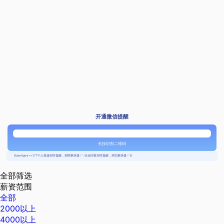
开通微信提醒
长按识别二维码
{{usertype=='2'?'个人投递实时提醒，招聘更快捷！':'企业回复实时提醒，求职更快捷！'}}
全部筛选
薪资范围
全部
2000以上
4000以上