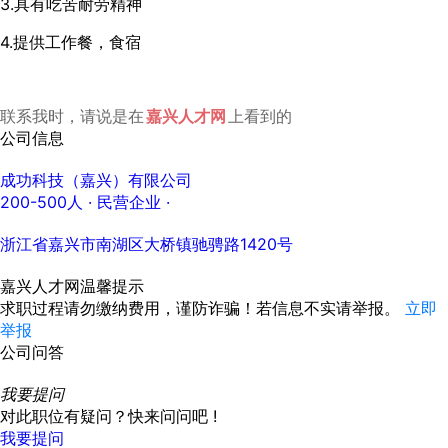
3.具有吃苦耐劳精神
4.提供工作餐，食宿
联系我时，请说是在
嘉兴人才网
上看到的
公司信息
成功科技（嘉兴）有限公司
200-500人
· 民营企业 ·
浙江省嘉兴市南湖区大桥镇驰骋路1420号
嘉兴人才网温馨提示
求职过程请勿缴纳费用，谨防诈骗！若信息不实请举报。
立即
举报
公司问答
我要提问
对此职位有疑问？快来问问吧 !
我要提问