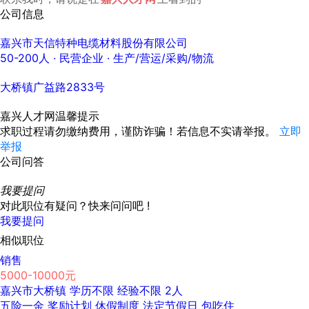
公司信息
嘉兴市天信特种电缆材料股份有限公司
50-200人
· 民营企业 ·
生产/营运/采购/物流
大桥镇广益路2833号
嘉兴人才网温馨提示
求职过程请勿缴纳费用，谨防诈骗！若信息不实请举报。
立即
举报
公司问答
我要提问
对此职位有疑问？快来问问吧 !
我要提问
相似职位
销售
5000-10000元
嘉兴市大桥镇
学历不限
经验不限
2人
五险一金
奖励计划
休假制度
法定节假日
包吃住