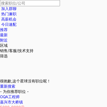
加入群聊
热门兼职
高薪机会
今日速配
推荐
最新
附近
区域
销售/客服/技术支持
筛选
很抱歉,这个星球没有职位呢！
重新搜索
- 为你推荐职位 -
OQA工程师
嘉兴市大桥镇