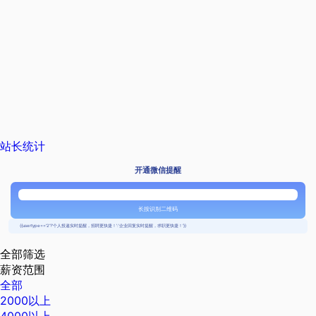
站长统计
开通微信提醒
长按识别二维码
{{usertype=='2'?'个人投递实时提醒，招聘更快捷！':'企业回复实时提醒，求职更快捷！'}}
全部筛选
薪资范围
全部
2000以上
4000以上