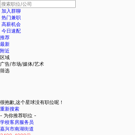
加入群聊
热门兼职
高薪机会
今日速配
推荐
最新
附近
区域
广告/市场/媒体/艺术
筛选
很抱歉,这个星球没有职位呢！
重新搜索
- 为你推荐职位 -
学校客房服务员
嘉兴市南湖街道