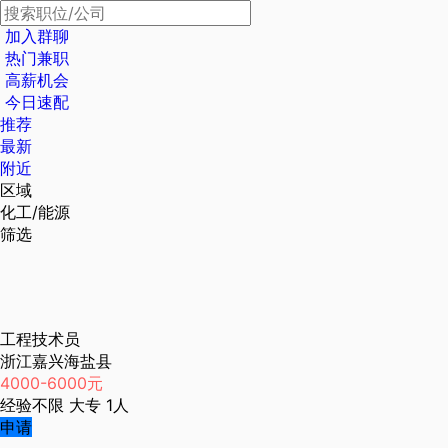
加入群聊
热门兼职
高薪机会
今日速配
推荐
最新
附近
区域
化工/能源
筛选
工程技术员
浙江嘉兴海盐县
4000-6000元
经验不限
大专
1人
申请