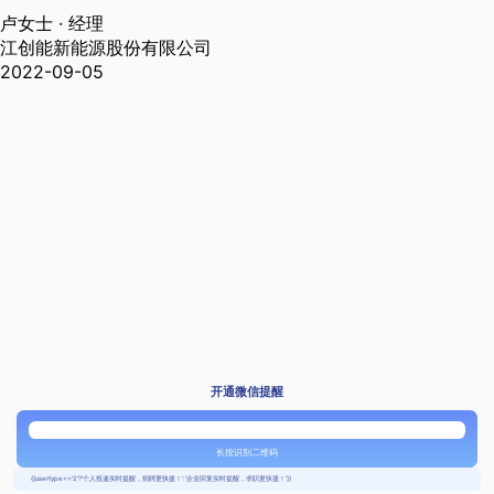
卢女士
· 经理
江创能新能源股份有限公司
2022-09-05
开通微信提醒
长按识别二维码
{{usertype=='2'?'个人投递实时提醒，招聘更快捷！':'企业回复实时提醒，求职更快捷！'}}