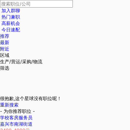
加入群聊
热门兼职
高薪机会
今日速配
推荐
最新
附近
区域
生产/营运/采购/物流
筛选
很抱歉,这个星球没有职位呢！
重新搜索
- 为你推荐职位 -
学校客房服务员
嘉兴市南湖街道