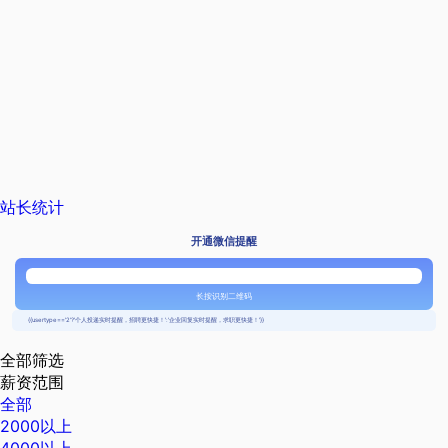
站长统计
开通微信提醒
长按识别二维码
{{usertype=='2'?'个人投递实时提醒，招聘更快捷！':'企业回复实时提醒，求职更快捷！'}}
全部筛选
薪资范围
全部
2000以上
4000以上