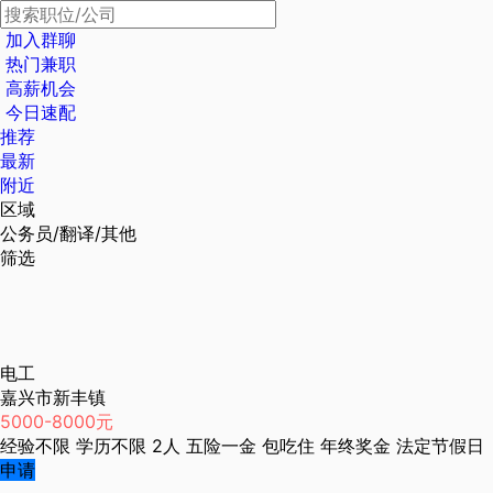
加入群聊
热门兼职
高薪机会
今日速配
推荐
最新
附近
区域
公务员/翻译/其他
筛选
电工
嘉兴市新丰镇
5000-8000元
经验不限
学历不限
2人
五险一金
包吃住
年终奖金
法定节假日
申请