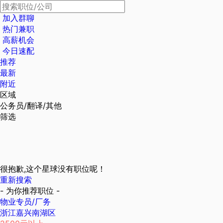
加入群聊
热门兼职
高薪机会
今日速配
推荐
最新
附近
区域
公务员/翻译/其他
筛选
很抱歉,这个星球没有职位呢！
重新搜索
- 为你推荐职位 -
物业专员/厂务
浙江嘉兴南湖区