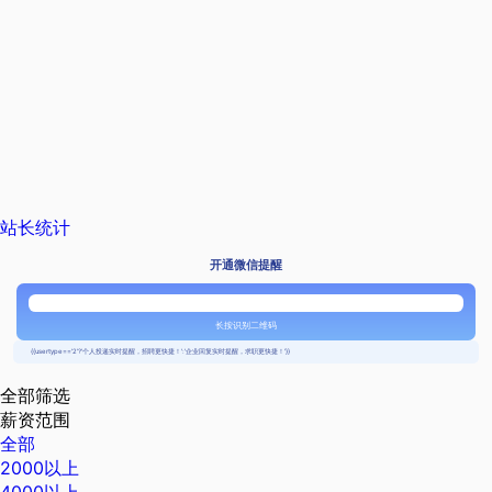
站长统计
开通微信提醒
长按识别二维码
{{usertype=='2'?'个人投递实时提醒，招聘更快捷！':'企业回复实时提醒，求职更快捷！'}}
全部筛选
薪资范围
全部
2000以上
4000以上