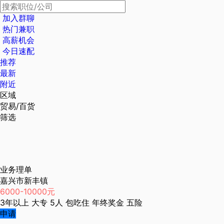
加入群聊
热门兼职
高薪机会
今日速配
推荐
最新
附近
区域
贸易/百货
筛选
业务理单
嘉兴市新丰镇
6000-10000元
3年以上
大专
5人
包吃住
年终奖金
五险
申请