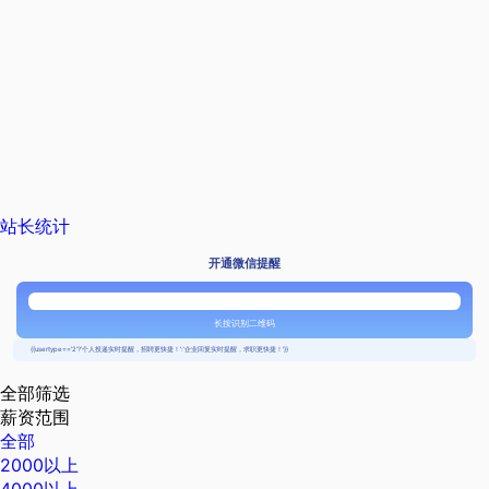
站长统计
开通微信提醒
长按识别二维码
{{usertype=='2'?'个人投递实时提醒，招聘更快捷！':'企业回复实时提醒，求职更快捷！'}}
全部筛选
薪资范围
全部
2000以上
4000以上