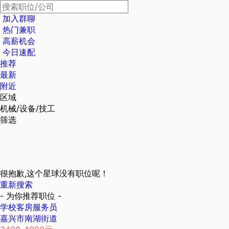
加入群聊
热门兼职
高薪机会
今日速配
推荐
最新
附近
区域
机械/设备/技工
筛选
很抱歉,这个星球没有职位呢！
重新搜索
- 为你推荐职位 -
学校客房服务员
嘉兴市南湖街道