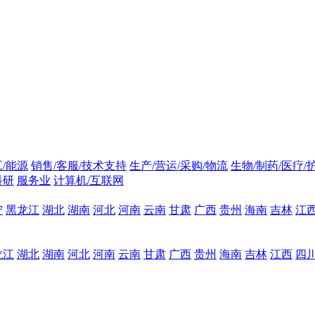
/能源
销售/客服/技术支持
生产/营运/采购/物流
生物/制药/医疗/
科研
服务业
计算机/互联网
宁
黑龙江
湖北
湖南
河北
河南
云南
甘肃
广西
贵州
海南
吉林
江
龙江
湖北
湖南
河北
河南
云南
甘肃
广西
贵州
海南
吉林
江西
四