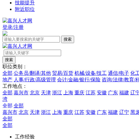
技能提升
附近职位
登录/注册
职位类别：
全部
公务员/翻译/其他
贸易/百货
机械/设备/技工
通信/电子
化工
地产
人事/行政/高级管理
会计/金融/银行/保险
咨询/法律/教育/
工作地点：
全部
嘉兴市
北京
天津
浙江
上海
重庆
江苏
安徽
广东
福建
辽
湾
全部
全部
嘉兴市
北京
天津
浙江
上海
重庆
江苏
安徽
广东
福建
辽宁
黑
全部
全部
工作经验