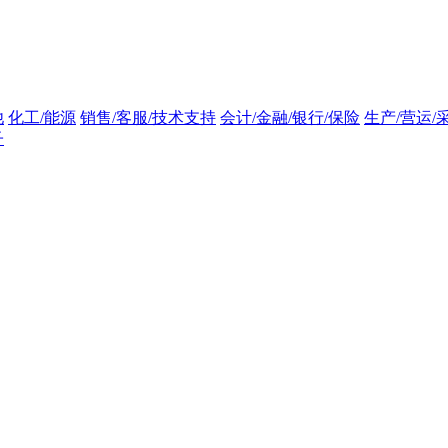
他
化工/能源
销售/客服/技术支持
会计/金融/银行/保险
生产/营运/
子