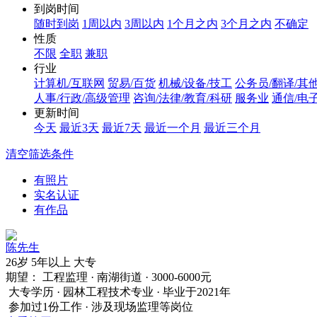
到岗时间
随时到岗
1周以内
3周以内
1个月之内
3个月之内
不确定
性质
不限
全职
兼职
行业
计算机/互联网
贸易/百货
机械/设备/技工
公务员/翻译/其
人事/行政/高级管理
咨询/法律/教育/科研
服务业
通信/电
更新时间
今天
最近3天
最近7天
最近一个月
最近三个月
清空筛选条件
有照片
实名认证
有作品
陈先生
26岁
5年以上
大专
期望：
工程监理 · 南湖街道 · 3000-6000元
大专学历 · 园林工程技术专业 · 毕业于2021年
参加过1份工作 · 涉及现场监理等岗位