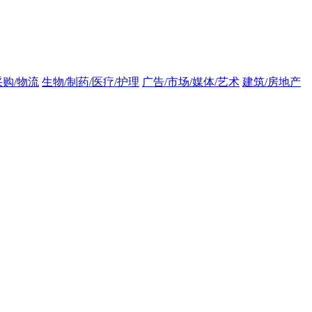
采购/物流
生物/制药/医疗/护理
广告/市场/媒体/艺术
建筑/房地产