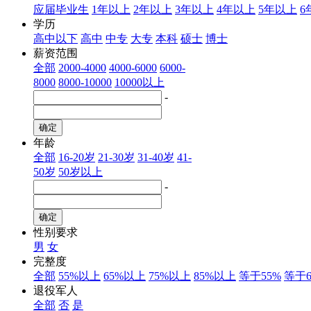
应届毕业生
1年以上
2年以上
3年以上
4年以上
5年以上
6
学历
高中以下
高中
中专
大专
本科
硕士
博士
薪资范围
全部
2000-4000
4000-6000
6000-
8000
8000-10000
10000以上
-
年龄
全部
16-20岁
21-30岁
31-40岁
41-
50岁
50岁以上
-
性别要求
男
女
完整度
全部
55%以上
65%以上
75%以上
85%以上
等于55%
等于6
退役军人
全部
否
是