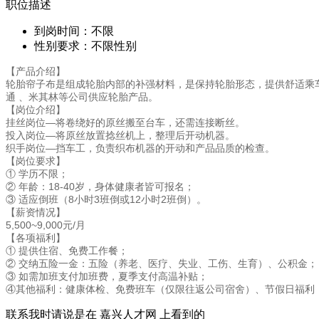
职位描述
到岗时间：不限
性别要求：不限性别
【产品介绍】
轮胎帘子布是组成轮胎内部的补强材料，是保持轮胎形态，提供舒适乘
通 、米其林等公司供应轮胎产品。
【岗位介绍】
挂丝岗位—将卷绕好的原丝搬至台车，还需连接断丝。
投入岗位—将原丝放置捻丝机上，整理后开动机器。
织手岗位—挡车工，负责织布机器的开动和产品品质的检查。
【岗位要求】
① 学历不限；
② 年龄：18-40岁，身体健康者皆可报名；
③ 适应倒班（8小时3班倒或12小时2班倒）。
【薪资情况】
5,500~9,000元/月
【各项福利】
① 提供住宿、免费工作餐；
② 交纳五险一金：五险（养老、医疗、失业、工伤、生育）、公积金；
③ 如需加班支付加班费，夏季支付高温补贴；
④其他福利：健康体检、免费班车（仅限往返公司宿舍）、节假日福利
联系我时请说是在
嘉兴人才网
上看到的