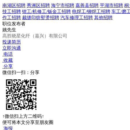
南湖区招聘
秀洲区招聘
海宁市招聘
嘉善县招聘
平湖市招聘
桐
技工招聘
钳工/机修工/钣金工招聘
电焊工/铆焊工招聘
车工/磨
作工招聘
裁缝印纺熨烫招聘
汽车修理工招聘
其他招聘
职位发布者
姚先生
高胜晓星化纤（嘉兴）有限公司
投递简历
立即沟通
电话
收藏
分享
微信扫一扫：分享
↑微信扫上方二维码↑
便可将本文分享至朋友圈
海报