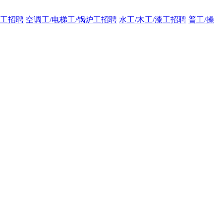
工招聘
空调工/电梯工/锅炉工招聘
水工/木工/漆工招聘
普工/操