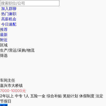
加入群聊
热门兼职
高薪机会
今日速配
推荐
最新
附近
区域
生产/营运/采购/物流
筛选
车间主任
嘉兴市大桥镇
7000-10000元
2年以上
中专
1人
五险一金
综合补贴
奖励计划
休假制度
法定
节假日