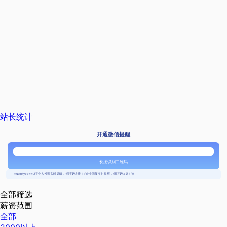
站长统计
开通微信提醒
长按识别二维码
{{usertype=='2'?'个人投递实时提醒，招聘更快捷！':'企业回复实时提醒，求职更快捷！'}}
全部筛选
薪资范围
全部