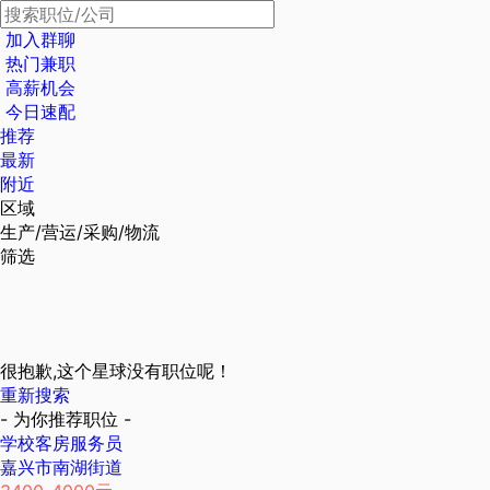
加入群聊
热门兼职
高薪机会
今日速配
推荐
最新
附近
区域
生产/营运/采购/物流
筛选
很抱歉,这个星球没有职位呢！
重新搜索
- 为你推荐职位 -
学校客房服务员
嘉兴市南湖街道