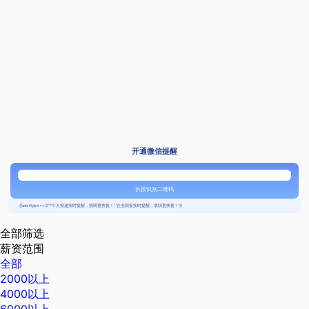
开通微信提醒
长按识别二维码
{{usertype=='2'?'个人投递实时提醒，招聘更快捷！':'企业回复实时提醒，求职更快捷！'}}
全部筛选
薪资范围
全部
2000以上
4000以上
6000以上