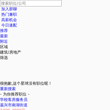
加入群聊
热门兼职
高薪机会
今日速配
推荐
最新
附近
区域
建筑/房地产
筛选
很抱歉,这个星球没有职位呢！
重新搜索
- 为你推荐职位 -
学校客房服务员
嘉兴市南湖街道