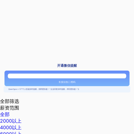
开通微信提醒
长按识别二维码
{{usertype=='2'?'个人投递实时提醒，招聘更快捷！':'企业回复实时提醒，求职更快捷！'}}
全部筛选
薪资范围
全部
2000以上
4000以上
6000以上