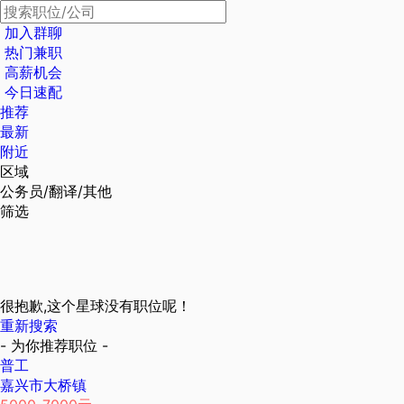
加入群聊
热门兼职
高薪机会
今日速配
推荐
最新
附近
区域
公务员/翻译/其他
筛选
很抱歉,这个星球没有职位呢！
重新搜索
- 为你推荐职位 -
普工
嘉兴市大桥镇