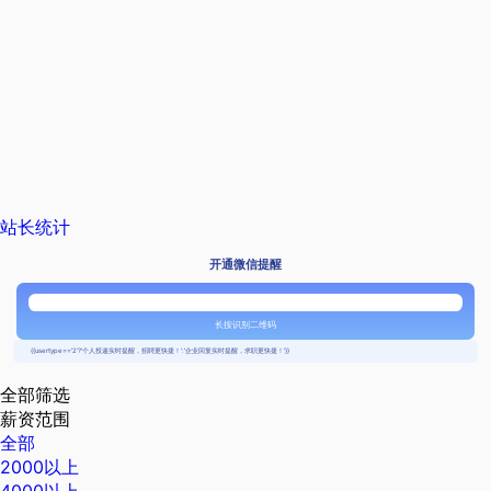
站长统计
开通微信提醒
长按识别二维码
{{usertype=='2'?'个人投递实时提醒，招聘更快捷！':'企业回复实时提醒，求职更快捷！'}}
全部筛选
薪资范围
全部
2000以上
4000以上