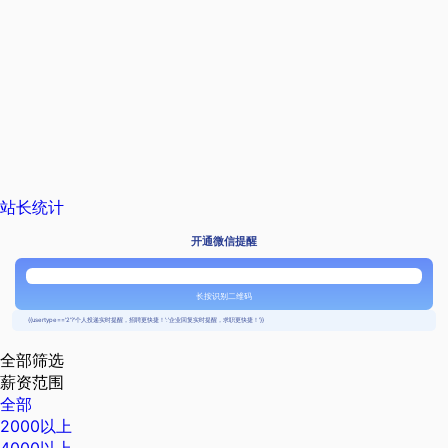
站长统计
开通微信提醒
长按识别二维码
{{usertype=='2'?'个人投递实时提醒，招聘更快捷！':'企业回复实时提醒，求职更快捷！'}}
全部筛选
薪资范围
全部
2000以上
4000以上