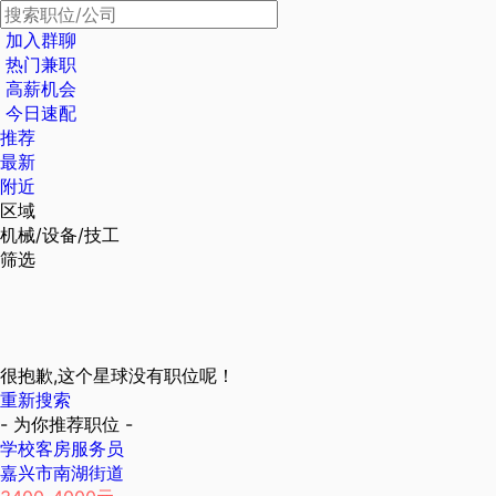
加入群聊
热门兼职
高薪机会
今日速配
推荐
最新
附近
区域
机械/设备/技工
筛选
很抱歉,这个星球没有职位呢！
重新搜索
- 为你推荐职位 -
学校客房服务员
嘉兴市南湖街道