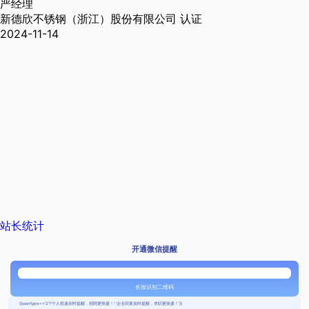
严经理
新德欣不锈钢（浙江）股份有限公司
认证
2024-11-14
站长统计
开通微信提醒
长按识别二维码
{{usertype=='2'?'个人投递实时提醒，招聘更快捷！':'企业回复实时提醒，求职更快捷！'}}