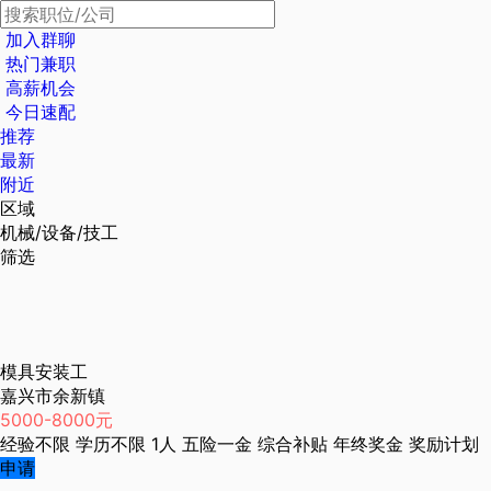
加入群聊
热门兼职
高薪机会
今日速配
推荐
最新
附近
区域
机械/设备/技工
筛选
模具安装工
嘉兴市余新镇
5000-8000元
经验不限
学历不限
1人
五险一金
综合补贴
年终奖金
奖励计划
申请