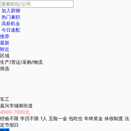
加入群聊
热门兼职
高薪机会
今日速配
推荐
最新
附近
区域
生产/营运/采购/物流
筛选
车工
嘉兴市城南街道
4500-7000元
经验不限
学历不限
1人
五险一金
包吃住
年终奖金
休假制度
法
定节假日