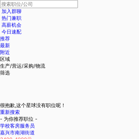
加入群聊
热门兼职
高薪机会
今日速配
推荐
最新
附近
区域
生产/营运/采购/物流
筛选
很抱歉,这个星球没有职位呢！
重新搜索
- 为你推荐职位 -
学校客房服务员
嘉兴市南湖街道