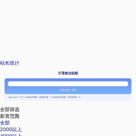
站长统计
开通微信提醒
长按识别二维码
{{usertype=='2'?'个人投递实时提醒，招聘更快捷！':'企业回复实时提醒，求职更快捷！'}}
全部筛选
薪资范围
全部
2000以上
4000以上