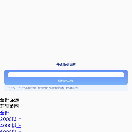
开通微信提醒
长按识别二维码
{{usertype=='2'?'个人投递实时提醒，招聘更快捷！':'企业回复实时提醒，求职更快捷！'}}
全部筛选
薪资范围
全部
2000以上
4000以上
6000以上