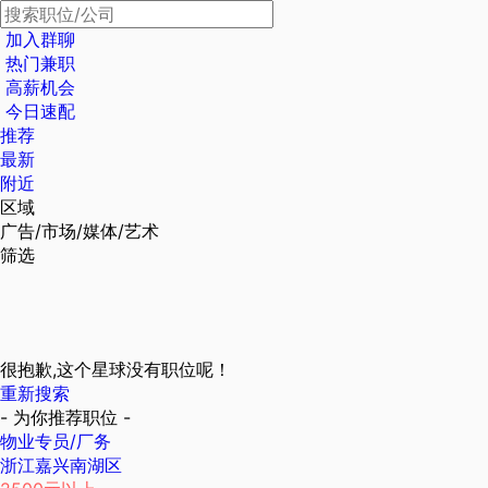
加入群聊
热门兼职
高薪机会
今日速配
推荐
最新
附近
区域
广告/市场/媒体/艺术
筛选
很抱歉,这个星球没有职位呢！
重新搜索
- 为你推荐职位 -
物业专员/厂务
浙江嘉兴南湖区