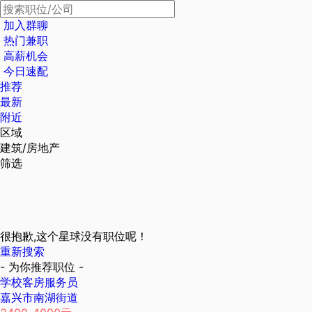
加入群聊
热门兼职
高薪机会
今日速配
推荐
最新
附近
区域
建筑/房地产
筛选
很抱歉,这个星球没有职位呢！
重新搜索
- 为你推荐职位 -
学校客房服务员
嘉兴市南湖街道