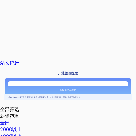
站长统计
开通微信提醒
长按识别二维码
{{usertype=='2'?'个人投递实时提醒，招聘更快捷！':'企业回复实时提醒，求职更快捷！'}}
全部筛选
薪资范围
全部
2000以上
4000以上