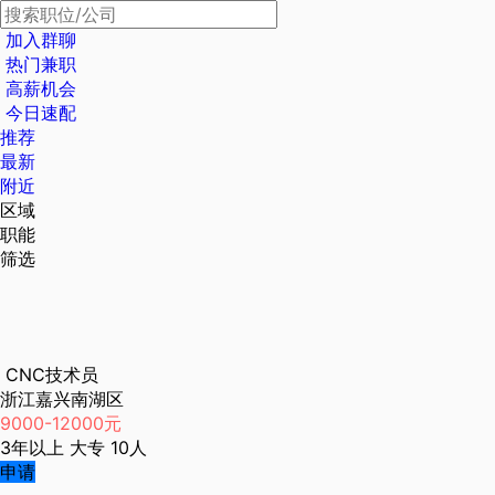
加入群聊
热门兼职
高薪机会
今日速配
推荐
最新
附近
区域
职能
筛选
CNC技术员
浙江嘉兴南湖区
9000-12000元
3年以上
大专
10人
申请