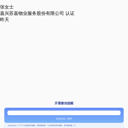
张女士
嘉兴苏嘉物业服务股份有限公司
认证
昨天
开通微信提醒
长按识别二维码
{{usertype=='2'?'个人投递实时提醒，招聘更快捷！':'企业回复实时提醒，求职更快捷！'}}