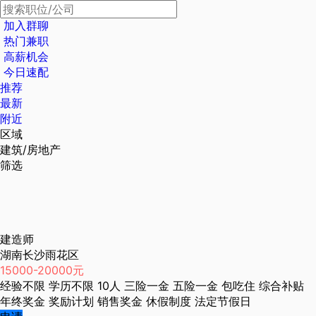
加入群聊
热门兼职
高薪机会
今日速配
推荐
最新
附近
区域
建筑/房地产
筛选
建造师
湖南长沙雨花区
15000-20000元
经验不限
学历不限
10人
三险一金
五险一金
包吃住
综合补贴
年终奖金
奖励计划
销售奖金
休假制度
法定节假日